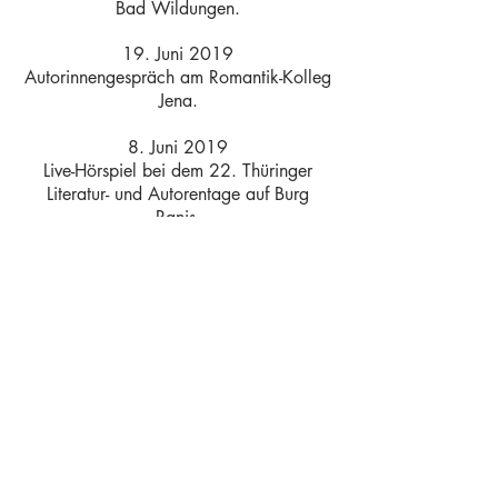
Bad Wildungen.
19. Juni 2019
Autorinnengespräch am Romantik-Kolleg
Jena.
8. Juni 2019
Live-Hörspiel bei dem 22. Thüringer
Literatur- und Autorentage auf Burg
Ranis.
15. März 2019
Lesung in der Villa Rosenthal.
5. März 2019
Lesung im T-Werk Potsdam.
26. Januar 2019
Lesung im Theaterhaus Jena.
01. Dezember 2018
Musikalisch-literarische Lesung in der