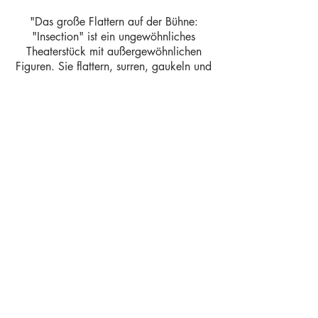
"Das große Flattern auf der Bühne:
"Insection" ist ein ungewöhnliches
Theaterstück mit außergewöhnlichen
Figuren. Sie flattern, surren, gaukeln und
flimmern. Immer in Bewegung. […] Ein
Insekt mit Charakter? "Insection" lässt
von Beginn an keinen Zweifel daran,
dass auch Insekten, von der Fruchtfliege
bis zum veilchenblauen
Wurzelhalsschnellkäfer, die nicht gerade
zu den Sympathieträgern ihrer Spezies
gehören, eigene Persönlichkeiten sind."
Barbara Liese,
WZ